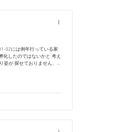
1-02には例年行っている家
孵化したのではないかと 考え
わり姿が 探せておりません、夜
、それに気づいたのか、偶然
はありませんが、人がいない
、いまから楽しみです。 アカ
したり、突然鳴いたりもしてい
ています。 毎日、当たり前の