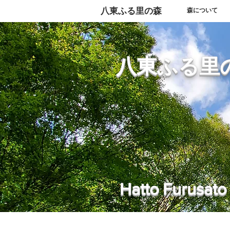
​八東ふる里の森
森について
八東ふる里
Hatto Furusato