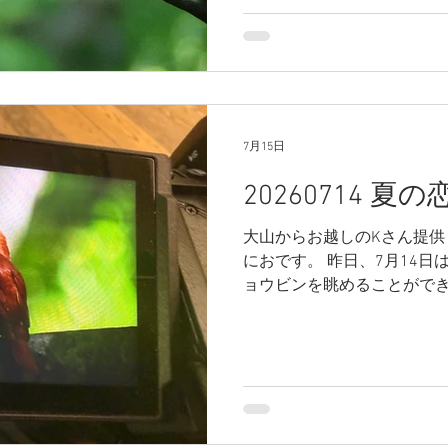
しています。 これから繁殖
合うと思うので頑張ってほし
の午前中にかなり近いとこ
メスの姿です。 できるだけ
ね～ では、またね～ あんと
7月15日
20260714 夏
大山からお越しのKさん提供
におです。 昨日、7月14日
ョウビンを眺めることができ
日中鳴かなくなってしまっ
てしまったのかと 思ってい
から始まります、この時期に
始まり、長い時間ではありま
見え始めます。 こころを躍
が見れません。月曜日12日