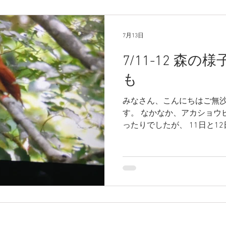
いるものの、日中は静かで、
また、どうしちゃったんだろ
時期、聞こえなくなってしま
7月13日
台には聞こえます、さてどう
連休前の静けさと、お客様
7/11-12 森
ったのでしょうか、はたまた
いという本能でしょうか。。
も
カエルを咥えて1羽のアカシ
さすがにアカショウビンを見
みなさん、こんにちはご無
んがその姿を
す。 なかなか、アカショウ
ったりでしたが、 11日と1
た、その際の1枚が上の写真
に、日中鳴かなくなっている
かわしていたりひょっとする
ぁ、鳴かずに飛んできて枝に
が多いようです。とはいえ、
ていてどこで 何やっている
すね～ そしてこのはずくで
いたしました。 おそらく、