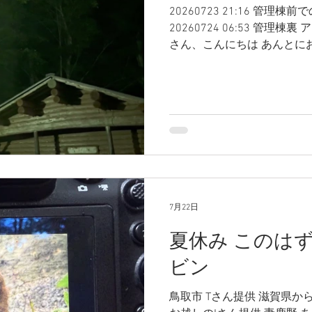
20260723 21:16 管理
おとといとものすごい大雨
20260724 06:53 管理
置にいませんでしたが、 今朝
さん、こんにちは あんとに
す。また、メスも巣箱で頑
すね、それでもこの森は朝晩
す。 相変わらずの話なので
す。 このところ、毎日アカ
め
が、なかなか姿が見れなくな
の裏で3羽？で鳴いていたの
しぶりに、かなり管理棟の
声で巣箱のハニーに 愛を叫
鳴き声をお聞きください。 
げばいいですね。。。。 そ
7月22日
夏休み このは
ビン
鳥取市 Tさん提供 滋賀県か