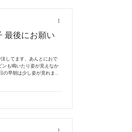
少し気持ちも落ち気味 また
うな～。。。 とはいえ、一
っていた早朝の鳴き声も4時
なるか！となった昨日 14日
が少ない平日が相まってよか
の様子 最後にお願い
 どうしても、繁殖を急ぎた
。 午前中に沢近くで取った
ョウビンが枝にとまります。
つけるのが上手な常連のKさ
沙汰してます、あんとにおで
ビンも鳴いたり姿が見えなか
2日の早朝は少し姿が見れまし
です。 ただ、不思議なこと
んですが、早朝は2羽で鳴き
と、1度目失敗したのかな
とまっていたり という感じ
今日13日も静かな森になっ
のかおしえてほしいぐらいで
すが、巣箱に入ったのを確認
まだたまごを抱き始めたばか