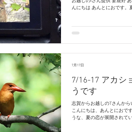
お越しのIさん提供 妻鹿野 
んにちは あんとにおです。
くの方にご来園いただいてあ
の連休は先週とは違って残
鳴けども姿見えずでしたが 
も、常連の岡山からおいで
奥で お取りいただいた１枚で
きかわしを含めて鳴いてはい
たせいなのか、日中はなかな
方1800頃スイート付近で
7月17日
たが、なかなか姿が見れない
7/16-17 ア
っくり見れないかな～ で、
卵はつづいているようです。
うです
に入りの場所のようで、お
か昨日の日中は姿がみつけ
志賀からお越しのTさんから
7/22も同じ場所にいます
こんにちは、あんとにおです
ようですが それでも巣箱か
うな、夏の恋が展開されてい
されているよう
後も長い間、オスが枝にと
また、今日 ７月17日は早