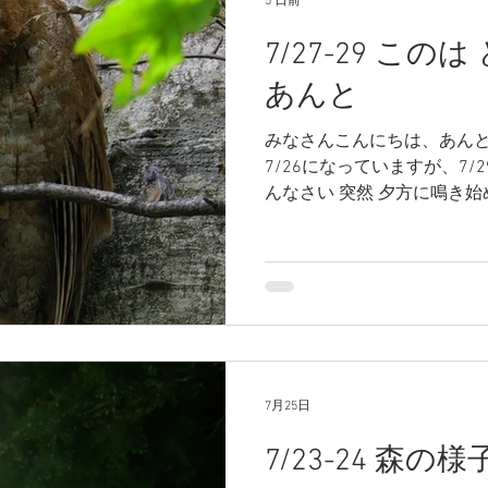
5 日前
7/27-29 この
あんと
みなさんこんにちは、あんと
7/26になっていますが、7/
んなさい 突然 夕方に鳴き
近いので、聞いてみるため外
や、ギギギギギ？ あら 3羽
なってきた おそるおそる、
に向かうとさらに近くに聞こ
あんとにお、シャワー棟の裏
い、でも、見つけられない。
る？？？ ほぼ正面 20-30
い。。。。 ああああ、やら
7月25日
と1人夕方に途方に暮れてい
7/23-24 森の様
きかわしているのは、やっ
れませんね。 それから、26