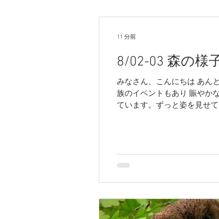
11 分前
8/02-03 森の様
みなさん、こんにちは あんと
族のイベントもあり 賑やか
ています。ずっと姿を見せてく
は良く鳴いています。 メス
かわかりませんが 今日は森
場合はちょこちょこ 行くよ
ショウビンの様子 日増しに
ます。 ロッジのトイレから
ように聞こえていた鳴き声が