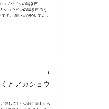
棟前でのコノハズクの鳴き声
で、昨日はおとうさんは定位
棟裏 アカショウビンの鳴き声 みな
7/30は定位置に戻っていま
おです。 暑い日が続いていま
張ってたまごを抱いていま
は15－16℃まで冷え込みま
すが、あんとにおが作業のた
ショウビンは良く鳴くのです
りつつ ありますが、管理棟
で思わず録画した映像と、 久
近く、カフェの上？で大きな
ぶかのような、このはずくの
少しは鳴き声で暑さがやわら
れでは、またね～
ずくとアカショウ
らお越しのTさん提供 岡山から