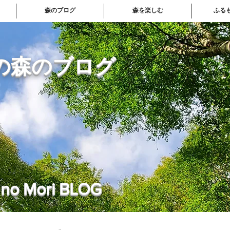
森のブログ
森を楽しむ
ふる
の森のブログ
 no Mori BLOG