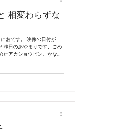
は と 相変わらずな
におです。 映像の日付が
29 昨日のあやまりです、ごめ
始めたアカショウビン、かなり
に出ると 鳴きかわし？ い
で鳴いてる。。。。 え、近く
鳴き声が聞こえるシャワー棟
えます ここは意を決して、
に回ります めっちゃちか～
。。。ええええ 3羽で鳴いて
ｍ 探せない。。。。探せな
かした いってもうた、。。。
たあんとにお。 いまだに、鳴
子
ぱり、営巣失敗したのかもし
日のコノハの様子です。 昨日