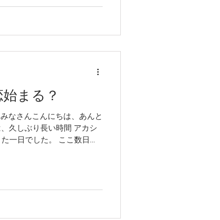
活動をしても、まだまだ間に
いですね。 最後の1枚は今日
ろまで来てくれた久しぶりの
長くこの姿を見ていたいです
にお
の恋始まる？
 みなさんこんにちは、あんと
は、久しぶり長い時間 アカシ
た一日でした。 ここ数日、
ていたので、どこかに営巣し
ましたが、プロローグは先週
2羽で鳴きかわしたことから
せんが、土曜日 11日に姿が
らせるも、日曜日はあまり姿
も早朝は 鳴きかわしたりして