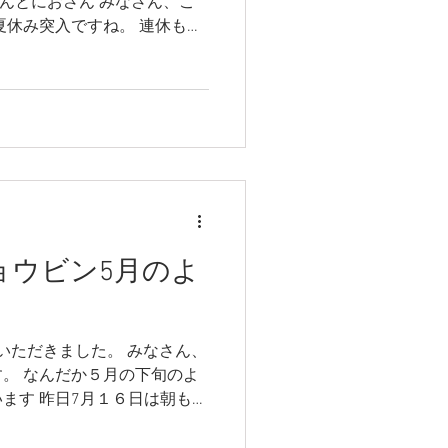
あんとにおさん みなさん、こ
夏休み突入ですね。 連休も多
りがとうございました。 こ
念ながら、アカショウビンは
上の１枚は、そんななかで
いただいたＩさんが交流の館
す。 今朝（7/22）も良く鳴
るのですが 急激に暑くなっ
か鳴きませんね～ 昨日は夕
やさしく鳴いたりもしていまし
苦戦つづきです。 また、ゆ
カショウビン5月のよ
このはずくですが、順調に抱
オスも上の写真の木が お気
ととい夕方大雨が降ったせい
られませんでしたが、今日
いただきました。 みなさん、
。メスはだいぶ落ち着いてきた
。 なんだか５月の下旬のよ
ら除く姿はなんとなく、威嚇
ます 昨日7月１６日は朝も午
まる姿が確認されています。
朝から本当に良く鳴きかわしを