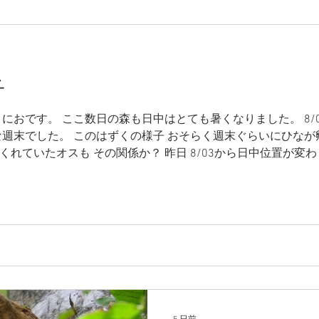
子
におです。 ここ数日の森も日中はとても暑くなりました。 8/0
な週末でした。 このはずくの様子 おそらく週末ぐらいにひなが
れていたオスも その関係か？ 昨日 8/03から日中位置が変
も顔を出す頻度がすくなくなっているように思います。 そして
にカラスが入ってきて、様子をうかがっているようで 気がきで
うにしてみたいです 、いつごろから雛が巣箱から 顔をだすのか
鳴き声は少なくなりつつありますが、 いまだに2羽で鳴きかわ
スイート方面、その逆も飛んでいる姿を たびたび見かけたりし
徐々に なくなっていくのが