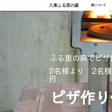
​八東ふる里の森
森について
ふる里の森でピザ
2名様より 2名様4
円
ピザ作り