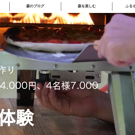
森のブログ
森を楽しむ
ふる
作り
.000円、4名様7.000
体験