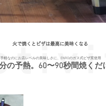
​火で焼くとピザは最高に美味くなる
ctivi
手軽なのにお店レベルの美味しさに、ENROのガス式ピザ窯使用
5分の予熱。60〜90秒間焼くだ