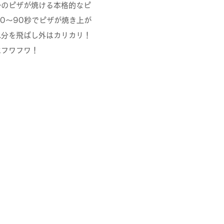
ルのピザが焼ける本格的なピ
0〜90秒でピザが焼き上が
水分を飛ばし外はカリカリ！
はフワフワ！