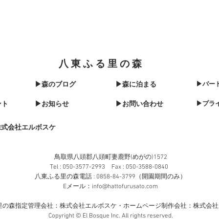
八東ふる里の森
▶森のブログ
▶森に泊まる
▶バー
ント
▶お知らせ
▶お問い合わせ
▶プラ
株式会社エルボスケ
鳥取県八頭郡八頭町妻鹿野(めがの)1572​
Tel : 050-3577-2993 Fax : 050-3588-0840
八東ふる里の森電話 : 0858-84-3799（開園期間のみ）
​Eメール：
info@hattofurusato.com
里の森指定管理会社：株式会社エルボスケ・​ホームページ制作会社：株式会
Copyright © El Bosque Inc. All rights reserved.