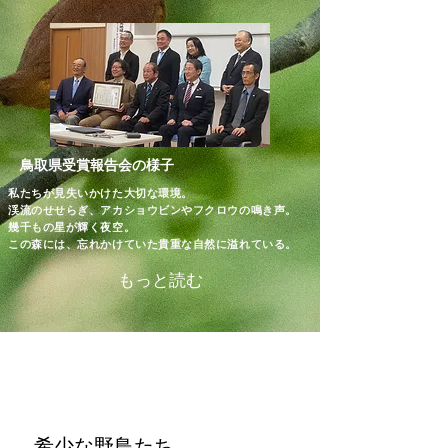
鳥取県受賞報告会の様子
私たちが見失いかけた大切な環境。
渓流のせせらぎ、アカショウビンやフクロウの鳴き声。
幾千もの星が輝く夜空。
この森には、忘れかけていた貴重な自然に溢れている。
もっと読む