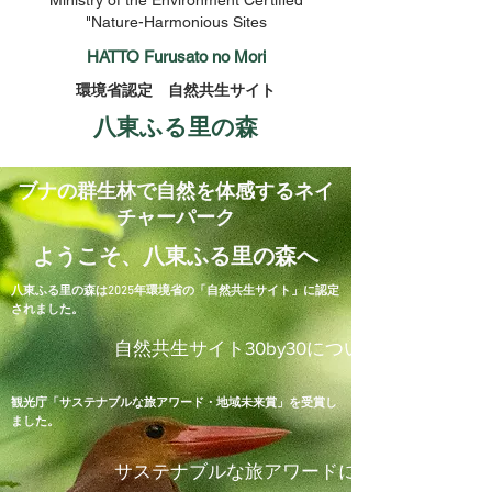
​Ministry of the Environment Certified
"Nature-Harmonious Sites
HATTO Furusato no Mori
​環境省認定 自然共生サイト
​八東ふる里の森
ブナの群生林で自然を体感するネイ
チャーパーク
ようこそ、八東ふる里の森へ
​八東ふる里の森は2025年環境省の「自然共生サイト」に認定
されました。
自然共生サイト30by30について
観光庁「サステナブルな旅アワード・地域未来賞」を受賞し
ました。
サステナブルな旅アワードについて