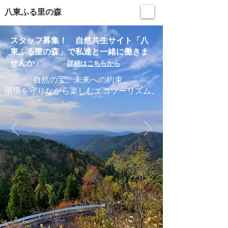
​八東ふる里の森
​スタッフ募集！ 自然共生サイト「八
東ふる里の森」で私達と一緒に働きま
せんか」
詳細はこちらから
自然の宝、未来への約束。
環境を守りながら楽しむエコツーリズム。