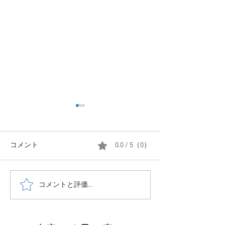
コメント
0.0 / 5（0）
コメントと評価...
1208 森はかな
1214☃️少し小降りにはな
てきました
ったけど