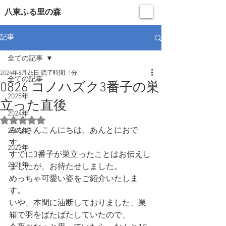
​八東ふる里の森
記事
全ての記事
2024年8月26日
読了時間: 1分
全ての記事
0826 コノハズク3番子の巣
2025年
立った直後
2024年
5つ星のうちNaNと評価されています。
みなさんこんにちは、あんとにおで
2023年
す。
2022年
すでに3番子が巣立ったことはお伝えし
2021年
ましたが、お待たせしました。
めっちゃ可愛い姿をご紹介いたしま
す。
いや、本間に油断しておりました、巣
箱で羽をばたばたしていたので、