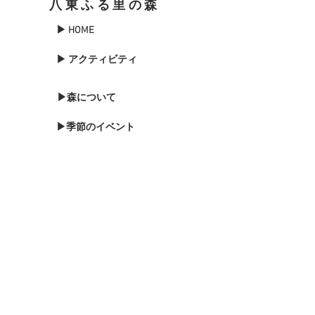
八東ふる里の森
▶ HOME
▶ アクティビティ
▶森について
▶季節のイベント
▶森のブログ
▶お知らせ
▶森に泊まる
▶お問い合わせ
▶バードウォッチング