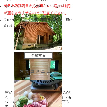
当日上記証明書を持参頂かない場合は割引
フォレストスイート（2部屋、トイレ付）
が適応されませんのでご注意ください。
滞在中にアンケート、及び同意書の記入をお願い
致します。
予約する
お食事メニュー
洋室​（シングルベッド2台付き）、和室の
2ルームタイプのバンガロー。 トイレも
ついています。 窓からは渓流を見下ろ
す、まさに森のスイートです。