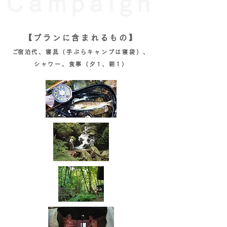
Campaign
【プランに含まれるもの】
​ご宿泊代、寝具（手ぶらキャンプは寝袋）、
シャワー、食事（夕1、朝1）