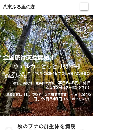
​八東ふる里の森
全国旅行支援開始！
ウェルカニとっとり得々割
休日、フォレストロッジ6をご家族4名でご利用された場合の
1名様当りの料金
平日645円、休日
宿泊、寝具付、食事付で実質
2.645円
（クーポンを含む）
平日1.845
鳥取県民は「おいでやず」と併用でで実質
円、休日845円
（クーポンを含む）
秋のブナの群生林を満喫