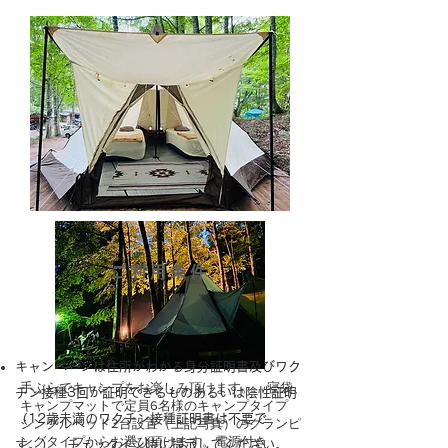
ご利用条件
キャンペーンは住所がわかる身分証明書及びワク
手ぶらでキャンプをお楽しみ頂けます。 寝袋、
チン接種3回が証明できるものあるいは陰性証明
キャンプマットで定員6名様のキャンプタイプ
（12歳未満のワクチン接種証明書は不要で
​シングルベッド2台設置（上記写真）のグランピ
ングタイプからお選び頂けます。電源付き
す。） チェックイン時に提示してください。