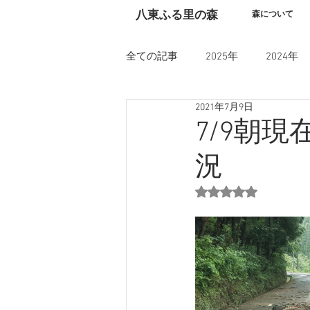
​八東ふる里の森
森について
全ての記事
2025年
2024年
2021年7月9日
7/9朝
況
5つ星のうちNaN