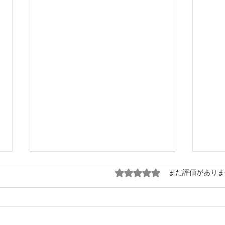
5つ星のうち0と評価され
まだ評価がありま
秋の
くだものノ町