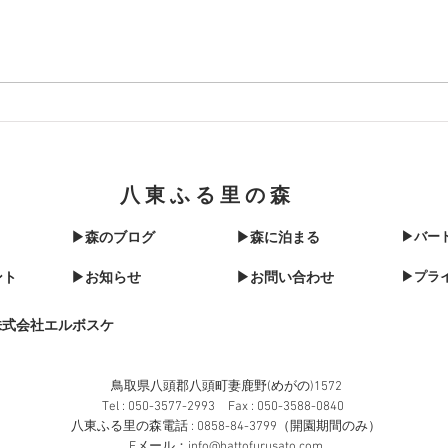
八東ふる里の森
▶森のブログ
▶森に泊まる
▶バー
ント
▶お知らせ
▶お問い合わせ
▶プラ
株式会社エルボスケ
鳥取県八頭郡八頭町妻鹿野(めがの)1572​
Tel : 050-3577-2993 Fax : 050-3588-0840
八東ふる里の森電話 : 0858-84-3799（開園期間のみ）
​Eメール：
info@hattofurusato.com