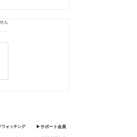
ています。
せん
08 森はかなり雪が降って
した
ドウォッチング
▶サポート会員