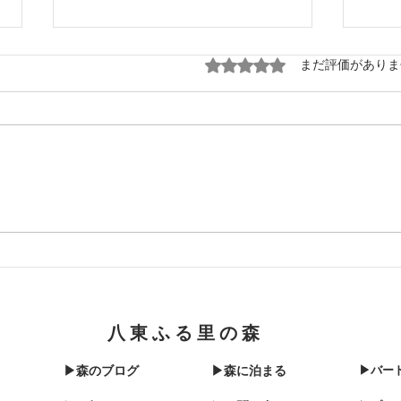
5つ星のうち0と評価され
まだ評価がありま
12
1214☃️少し小降りにはなった
きま
けど
八東ふる里の森
▶森のブログ
▶森に泊まる
▶バー