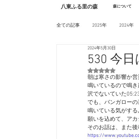
​八東ふる里の森
森について
全ての記事
2025年
2024年
2024年5月30日
530 今
5つ星のうちNaN
朝は寒さの影響か営巣
鳴いているので鳴き
沢でないていた05:
でも、バンガローの
鳴いている気がする
願いを込めて、アカ
そのお話は、また後
https://www.youtube.