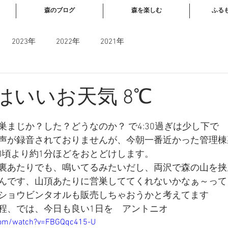
森のブログ
森を楽しむ
ふる
2023年
2022年
2021年
日はいいお天気 8℃
と評価されています。
まじか？した？どうなのか？ で4:30過ぎは少し下で
声が録音されておりませんが、今朝一番近かった管理棟
23頃より約1分ほどをおとどけします。
裏あたりでも、鳴いてるみたいだし、両沢で森の山を挟
んです、山頂あたりに営巣しててくれないかなぁ～って
ショウビンタオルも販売しちゃおうかと考えてます
程、では、今日も良い1日を　アントニオ
com/watch?v=FBGQqc415-U