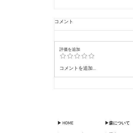
コメント
評価を追加
Merry X'mas & Happy New
コメントを追加…
Year!
▶ HOME
▶森について