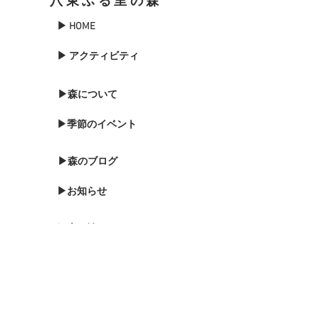
八東ふる里の森
▶ HOME
▶ アクティビティ
▶森について
▶季節のイベント
▶森のブログ
▶お知らせ
▶森に泊まる
▶お問い合わせ
▶バードウォッチング