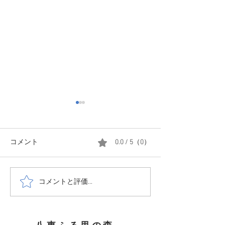
コメント
0.0 / 5（0）
コメントと評価...
1208 森はかな
1214☃️少し小降りにはな
てきました
ったけど