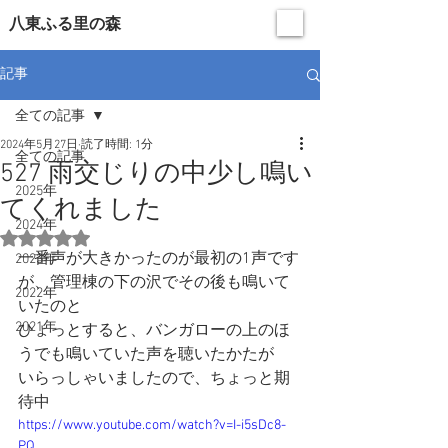
​八東ふる里の森
記事
全ての記事
2024年5月27日
読了時間: 1分
全ての記事
527 雨交じりの中少し鳴い
2025年
てくれました
2024年
5つ星のうちNaNと評価されています。
一番声が大きかったのが最初の1声です
2023年
が、管理棟の下の沢でその後も鳴いて
2022年
いたのと
2021年
ひょっとすると、バンガローの上のほ
うでも鳴いていた声を聴いたかたが
いらっしゃいましたので、ちょっと期
待中
https://www.youtube.com/watch?v=I-i5sDc8-
PQ