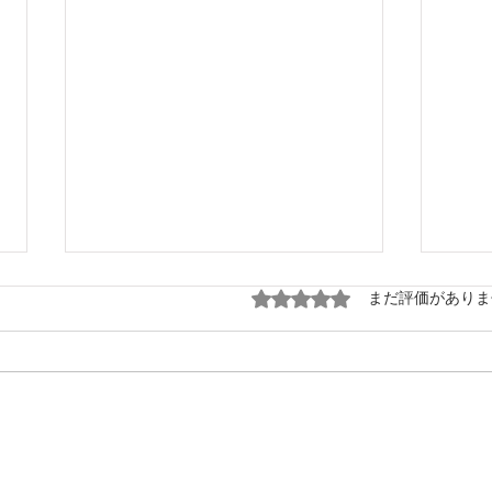
20251204 撤収前にまた、雪
5つ星のうち0と評価され
まだ評価がありま
みなさん、ご無沙汰してます、あ
んとにおです。 本年2025年の営
業も終了し現在撤収作業中です。
202
ただ、映像の通り今年2回目の雪
しかも里とは違い、かなりの雪
積雪はざっくり25cmでした。 あ