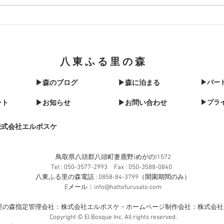
と1日あったらすべて終わってい
たのですが、明日また上がります
が、園内雪だらけではいれなかっ
たので、ちょっと心配です。 ち
なみに年内に初めて明日は除雪車
が出動してくれることになってい
八東ふる里の森
ます。今年も残りわずかですが、
▶森のブログ
▶森に泊まる
▶バー
ント
▶お知らせ
▶お問い合わせ
▶プラ
株式会社エルボスケ
鳥取県八頭郡八頭町妻鹿野(めがの)1572​
Tel : 050-3577-2993 Fax : 050-3588-0840
八東ふる里の森電話 : 0858-84-3799（開園期間のみ）
​Eメール：
info@hattofurusato.com
里の森指定管理会社：株式会社エルボスケ・​ホームページ制作会社：株式会
Copyright © El Bosque Inc. All rights reserved.