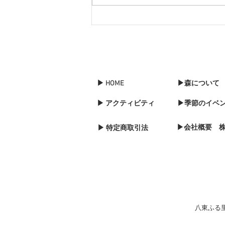
すね
▶ HOME
▶森について
▶ アクティビティ
▶季節のイベ
▶会社概要 
▶ 特定商取引法
八東ふる