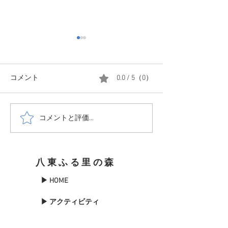
20251204 撤収前にまた、
雪
みなさん、ご無沙汰してま
コメント
0.0 / 5（0）
す、あんとにおです。 本年
20251118 初雪
2025年の営業も終了し現在撤
収作業中です。ただ、映像の
コメントと評価...
通り今年2回目の雪 しかも里
とは違い、かなりの雪 積雪は
ざっくり25cmでした。 あと
八東ふる里の森
1日あったらすべて終わって
いたのですが、明日また上が
▶ HOME
りますが、園内雪だらけでは
いれなかったので、ちょっと
▶ アクティビティ
心配です。 ちなみに年内に初
めて明日は除雪車が出動して