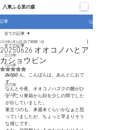
​八東ふる里の森
記事
全ての記事
2025年6月26日
読了時間: 1分
全ての記事
20250626 オオコノハとア
2025年
カショウビン
2024年
5つ星のうちNaNと評価されています。
みなさん、こんばんは、あんとにおで
2023年
す。
2022年
なんと今夜、オオコノハズクの雛がひ
2021年
ょっこり巣箱から顔を少しの間でした
が出していました。
巣立つのも、来週末ぐらいかなぁと思
っていましたが、ちょっと早まりそう
な感じです。