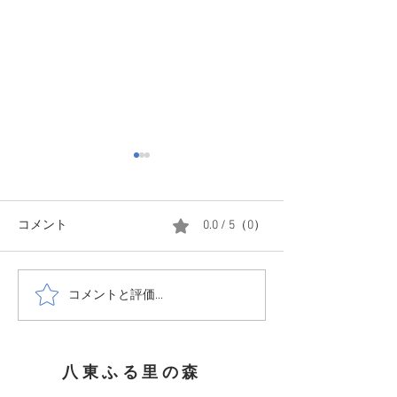
20251204 撤収前にまた、
雪
みなさん、ご無沙汰してま
コメント
0.0 / 5（0）
す、あんとにおです。 本年
20251118 初雪
2025年の営業も終了し現在撤
収作業中です。ただ、映像の
コメントと評価...
通り今年2回目の雪 しかも里
とは違い、かなりの雪 積雪は
ざっくり25cmでした。 あと
八東ふる里の森
1日あったらすべて終わって
いたのですが、明日また上が