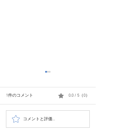
1件のコメント
0.0 / 5（0）
コメントと評価...
1208 森はかな
1214☃️少し小降りにはな
てきました
ったけど