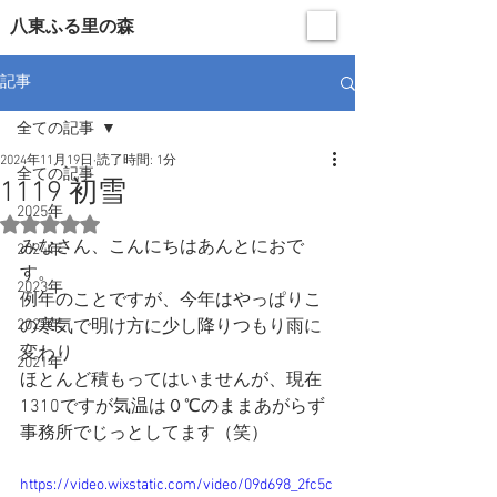
​八東ふる里の森
記事
全ての記事
2024年11月19日
読了時間: 1分
全ての記事
1119 初雪
2025年
5つ星のうちNaNと評価されています。
みなさん、こんにちはあんとにおで
2024年
す。
2023年
例年のことですが、今年はやっぱりこ
2022年
の寒気で明け方に少し降りつもり雨に
変わり
2021年
ほとんど積もってはいませんが、現在
1310ですが気温は０℃のままあがらず
事務所でじっとしてます（笑）
https://video.wixstatic.com/video/09d698_2fc5c