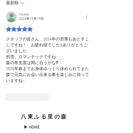
最新順
hiyoko
2024年11月19日
5つ星のうち5と評価されています。
スタッフの皆さん、2024年の営業もあとすこ
しですね！　お疲れ様でした&ありがとうご
ざいました
初雪、ロマンチックですね　
森の冬支度は間に合うかな❓️
2025年春までお身体ゆっくり休められてまた
森で元気にお会い出来る事を楽しみに待って
いますね~　
いいね！
返信
八東ふる里の森
▶ HOME