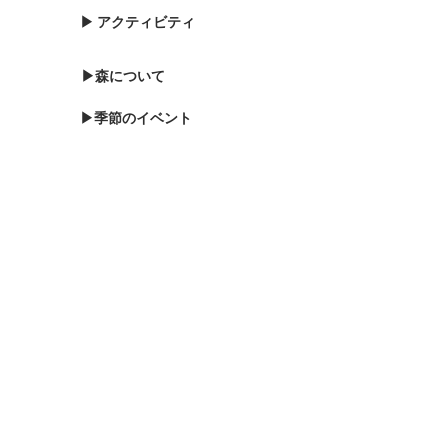
▶ アクティビティ
▶森について
▶季節のイベント
▶森のブログ
▶お知らせ
▶森に泊まる
▶お問い合わせ
▶バードウォッチング
▶プライバシーポリシー
▶サポート会員