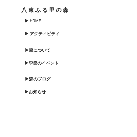
八東ふる里の森
▶ HOME
▶ アクティビティ
▶森について
▶季節のイベント
▶森のブログ
▶お知らせ
▶森に泊まる
▶お問い合わせ
▶バードウォッチング