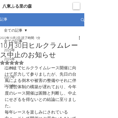
​八東ふる里の森
記事
全ての記事
2022年10月2日
読了時間: 1分
全ての記事
10月30日ヒルクラムレー
2025年
ス中止のお知らせ
2024年
5つ星のうちNaNと評価されています。
これまでヒルクライムレース開催に向
2023年
けて尽力して参りましたが、先日の台
2022年
風による倒木や被害の整備やそれに伴
2021年
う運営体制の構築が遅れており、今年
度のレース開催は困難と判断し、中止
にせざるを得ないとの結論に至りまし
た。
毎年レースを楽しみにされている