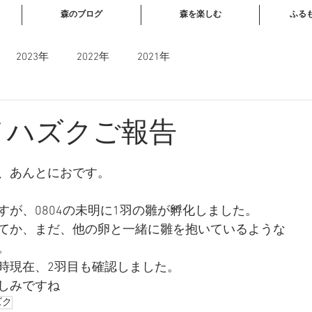
森のブログ
森を楽しむ
ふる
2023年
2022年
2021年
コノハズクご報告
と評価されています。
、あんとにおです。
すが、0804の未明に1羽の雛が孵化しました。
てか、まだ、他の卵と一緒に雛を抱いているような
。
 5時現在、2羽目も確認しました。
しみですね　
ズク