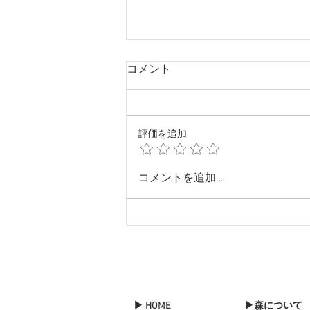
コメント
評価を追加
Merry X'mas & Happy New
コメントを追加…
Year!
▶ HOME
▶森について