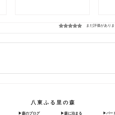
5つ星のうち0と評価され
まだ評価がありま
12
1214☃️少し小降りにはなった
きま
けど
八東ふる里の森
▶森のブログ
▶森に泊まる
▶バー