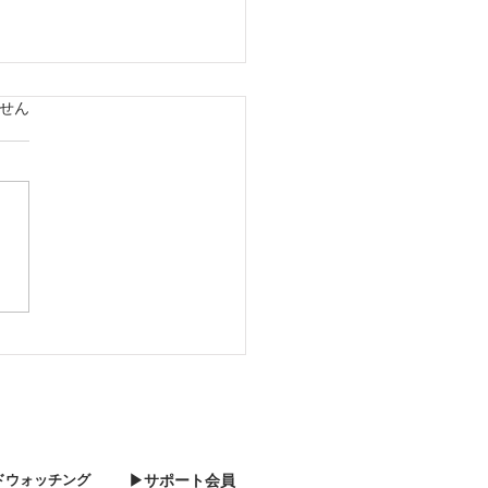
ています。
せん
08 森はかなり雪が降って
した
ドウォッチング
▶サポート会員