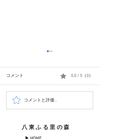
20251204 撤収前にまた、
雪
みなさん、ご無沙汰してま
コメント
0.0 / 5（0）
す、あんとにおです。 本年
20251118 初雪
2025年の営業も終了し現在撤
収作業中です。ただ、映像の
コメントと評価...
通り今年2回目の雪 しかも里
とは違い、かなりの雪 積雪は
ざっくり25cmでした。 あと
八東ふる里の森
1日あったらすべて終わって
いたのですが、明日また上が
▶ HOME