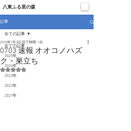
​八東ふる里の森
記事
全ての記事
2025年7月3日
読了時間: 1分
全ての記事
0703 速報 オオコノハズ
2025年
ク・巣立ち
2024年
5つ星のうちNaNと評価されています。
2023年
2022年
2021年