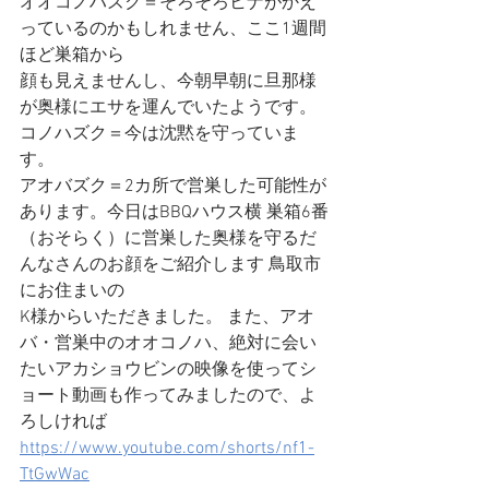
オオコノハズク＝そろそろヒナがかえ
っているのかもしれません、ここ1週間
ほど巣箱から
顔も見えませんし、今朝早朝に旦那様
が奥様にエサを運んでいたようです。
コノハズク＝今は沈黙を守っていま
す。
アオバズク＝2カ所で営巣した可能性が
あります。今日はBBQハウス横 巣箱6番
（おそらく）に営巣した奥様を守るだ
んなさんのお顔をご紹介します 鳥取市
にお住まいの
K様からいただきました。 また、アオ
バ・営巣中のオオコノハ、絶対に会い
たいアカショウビンの映像を使ってシ
ョート動画も作ってみましたので、よ
ろしければ
https://www.youtube.com/shorts/nf1-
TtGwWac