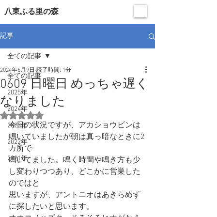
​八東ふる里の森
記事
全ての記事
2024年6月9日
読了時間: 1分
全ての記事
0609 日曜日 めっちゃ遅く
2025年
なりました
2024年
5つ星のうちNaNと評価されています。
今日の状況ですが、アカショウビンは
2023年
鳴いていましたが朝は真っ暗なときに2
2022年
カ所で
2021年
鳴いてました。鳴く時間や鳴き方も少
し変わりつつあり、どこかに営巣した
のではと
思いますが、アントニオはあきらめず
に探したいと思います。