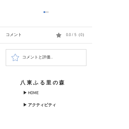
コメント
0.0 / 5（0）
コメントと評価...
1208 森はかな
1214☃️少し小降りにはな
てきました
ったけど
八東ふる里の森
▶ HOME
▶ アクティビティ
▶森について