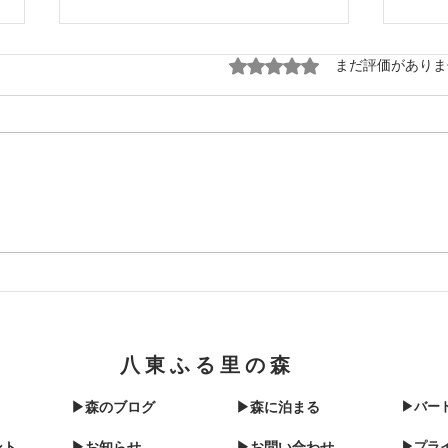
20251204 撤収前にまた、雪
5つ星のうち0と評価され
まだ評価がありま
みなさん、ご無沙汰してます、あ
んとにおです。 本年2025年の営
業も終了し現在撤収作業中です。
202
ただ、映像の通り今年2回目の雪
しかも里とは違い、かなりの雪
積雪はざっくり25cmでした。 あ
と1日あったらすべて終わってい
たのですが、明日また上がります
が、園内雪だらけではいれなかっ
たので、ちょっと心配です。 ち
なみに年内に初めて明日は除雪車
が出動してくれることになってい
八東ふる里の森
ます。今年も残りわずかですが、
▶森のブログ
▶森に泊まる
▶バー