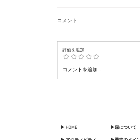
コメント
評価を追加
20251214 本格的に冬突入で
コメントを追加…
すね
▶ HOME
▶森について