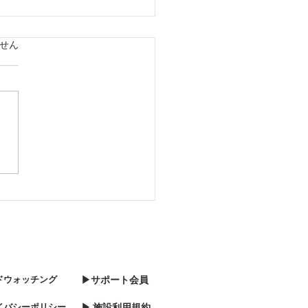
ています。
せん
51118 初雪
ドウォッチング
▶サポート会員