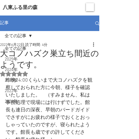
​八東ふる里の森
記事
全ての記事
2022年6月22日
読了時間: 4分
全ての記事
大コノハズク巣立ち間近の
2025年
ようです。
2024年
5つ星のうちNaNと評価されています。
昨晩24:00くらいまで大コノハズクを観
2023年
察しておられた方に今朝、様子を確認
2022年
いたしました。　（すみません、私は
2021年
事務処理で現場には行けずでした。館
長も連日の深夜、早朝のバードガイド
でさすがにお疲れの様子でおくとおっ
しゃっていたのですが、寝られたよう
です。館長も歳ですの許してくださ