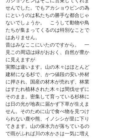
カショウビンはそこに営巣してくれま
せんでした。でもアカショウビンの為
にというのは私たちの勝手な都合じゃ
ないでしょうか。　こうして動物や鳥
たちが集まってくるのは特別なことで
はありません。
昔はみなここにいたのですから。　一
見この周辺は緑がおおく、自然が豊か
に見えますが
実際は違います。山の木々はほとんど
建材になる杉で、かつ値段の安い外材
に押され、国産の材木が売れず、林業
はすたれ植林された木々は間伐せずに
そのまま。密集して育っている杉林に
は日の光が地表に届かず下草が生えま
せん。そのために山で食べ物を見つけ
られない鹿や熊、イノシシが里に下り
てきます。山の保水力が落ちているの
で雨がふれば川の水かさは一気に増え