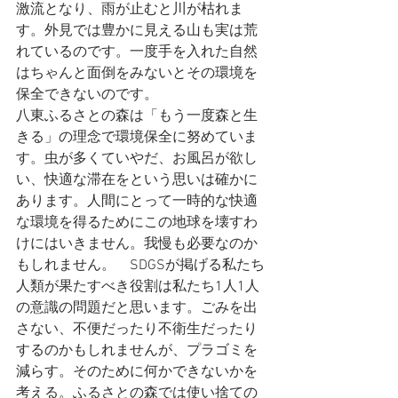
激流となり、雨が止むと川が枯れま
す。外見では豊かに見える山も実は荒
れているのです。一度手を入れた自然
はちゃんと面倒をみないとその環境を
保全できないのです。
八東ふるさとの森は「もう一度森と生
きる」の理念で環境保全に努めていま
す。虫が多くていやだ、お風呂が欲し
い、快適な滞在をという思いは確かに
あります。人間にとって一時的な快適
な環境を得るためにこの地球を壊すわ
けにはいきません。我慢も必要なのか
もしれません。　SDGSが掲げる私たち
人類が果たすべき役割は私たち1人1人
の意識の問題だと思います。ごみを出
さない、不便だったり不衛生だったり
するのかもしれませんが、プラゴミを
減らす。そのために何かできないかを
考える。ふるさとの森では使い捨ての