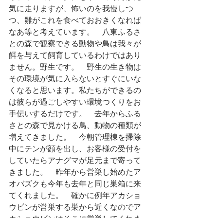
気に走りますが、怖いのを我慢しつ
つ、雛がこれを食べておおきくなれば
なあ等と考えています。　八東ふるさ
との森で観察できる動物や鳥は我々が
餌を与えて飼育しているわけではあり
ません。野生です。　野生の生き物は
その環境が気に入らないとすぐにいな
くなると思います。私たちができるの
は彼らが過ごしやすい環境つくりをお
手伝いするだけです。　去年からふる
さとの森で見かける鳥、動物の種類が
増えてきました。　今朝管理棟を掃除
中にテンが顔を出し、お客様の受付を
していたらアナグマが足元まで寄って
きました。　昨年から営巣し始めたア
オバズクも今年も去年と同じ巣箱に来
てくれました。　確かに例年アカショ
ウビンが営巣する巣から近くなのでア