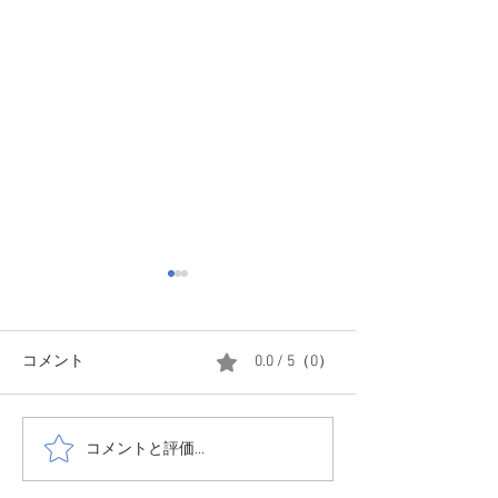
コメント
0.0 / 5（0）
コメントと評価...
11月6日サウナフェス開催
全国旅行支援を
します。
得なプランをご