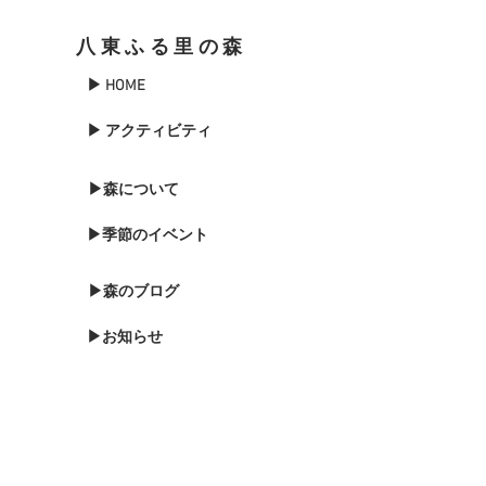
しました。
八東ふる里の森
▶ HOME
▶ アクティビティ
▶森について
▶季節のイベント
▶森のブログ
▶お知らせ
▶森に泊まる
▶お問い合わせ