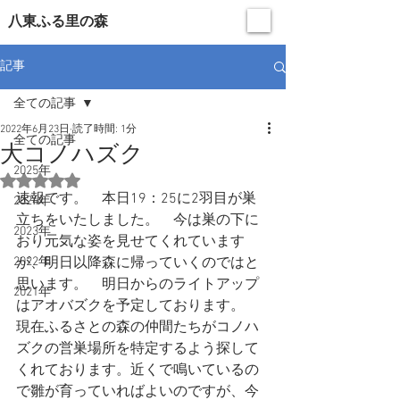
​八東ふる里の森
記事
全ての記事
2022年6月23日
読了時間: 1分
全ての記事
大コノハズク
2025年
5つ星のうちNaNと評価されています。
速報です。　本日19：25に2羽目が巣
2024年
立ちをいたしました。　今は巣の下に
2023年
おり元気な姿を見せてくれています
2022年
が、明日以降森に帰っていくのではと
思います。　明日からのライトアップ
2021年
はアオバズクを予定しております。　
現在ふるさとの森の仲間たちがコノハ
ズクの営巣場所を特定するよう探して
くれております。近くで鳴いているの
で雛が育っていればよいのですが、今