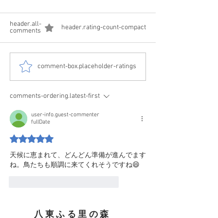
header.all-
header.rating-count-compact
comments
1208 森はかな
1214☃️少し小降りにはな
comment-box.placeholder-ratings
てきました
ったけど
comments-ordering.latest-first
user-info.guest-commenter
fullDate
ratings-display.rating-aria-label
天候に恵まれて、どんどん準備が進んでます
ね。鳥たちも順調に来てくれそうですね😄
like-button.like
comment.reply
八東ふる里の森