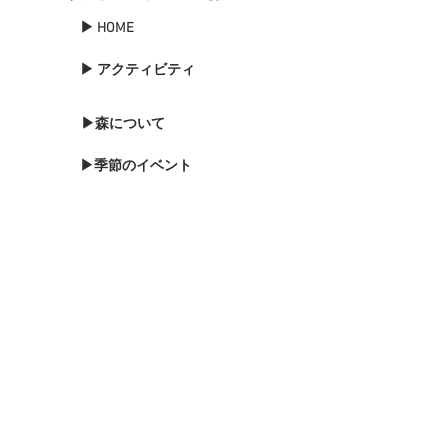
▶ HOME
▶ アクティビティ
▶森について
▶季節のイベント
▶森のブログ
▶お知らせ
▶森に泊まる
▶お問い合わせ
▶バードウォッチング
▶プライバシーポリシー