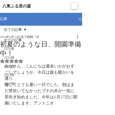
​八東ふる里の森
記事
全ての記事
2024年4月14日
読了時間: 1分
全ての記事
初夏のような日、開園準備
2025年
中！
2024年
5つ星のうちNaNと評価されています。
みなさん、こんにちは週末いかがおす
2023年
ごしでしょうか、今日は森も暖かいを
2022年
通り
2021年
越してとても暑い一日でした、朝はま
だ芽吹いてなかったブナの木が一気に
芽吹ぎ始めました、今年は4月27日に開
園いたします。アントニオ