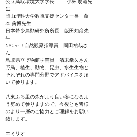
公立鳥取環境大学学長	小林 朋道先
生　
岡山理科大学教職支援センター長　藤
本 義博先生
日本希少鳥類研究所所長　飯田知彦先
生
NACS-Ｊ自然観察指導員　岡田祐哉さ
ん
鳥取県立博物館学芸員　清末幸久さん
野鳥、植生、動物、昆虫、水生生物と
それぞれの専門分野でアドバイスを頂
いて参ります。
八東ふる里の森がより良い姿になるよ
う努めて参りますので、今後とも皆様
のより一層のご協力とご理解をお願い
致します。
エミリオ