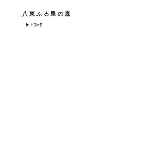
八東ふる里の森
▶ HOME
▶ アクティビティ
▶森について
▶季節のイベント
▶森のブログ
▶お知らせ
▶森に泊まる
▶お問い合わせ