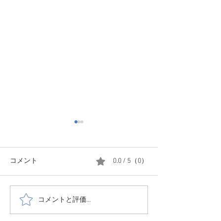
コメント
0.0 / 5（0）
コメントと評価...
1208 森はかな
1214☃️少し小降りにはな
てきました
ったけど