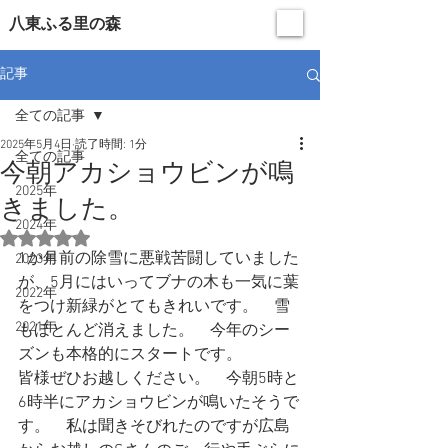
​八東ふる里の森
記事
全ての記事
2025年5月4日
読了時間: 1分
全ての記事
今朝アカショウビンが鳴
2025年
きました。
2024年
5つ星のうちNaNと評価されています。
1か月前の除雪に悪戦苦闘していました
2023年
が、5月にはいってブナの木も一気に葉
2022年
をつけ新緑がとてもきれいです。　雪
2021年
もほとんど消えました。　今年のシー
ズンも本格的にスタートです。
皆様ぜひお越しください。　今朝5時と
6時半にアカショウビンが鳴いたそうで
す。　私は聞きそびれたのですが広島