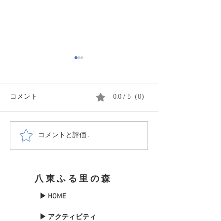
20251204 撤収前にまた、
雪
みなさん、ご無沙汰してま
コメント
0.0 / 5（0）
す、あんとにおです。 本年
20251118 初雪
2025年の営業も終了し現在撤
収作業中です。ただ、映像の
コメントと評価...
通り今年2回目の雪 しかも里
とは違い、かなりの雪 積雪は
ざっくり25cmでした。 あと
八東ふる里の森
1日あったらすべて終わって
いたのですが、明日また上が
▶ HOME
りますが、園内雪だらけでは
いれなかったので、ちょっと
▶ アクティビティ