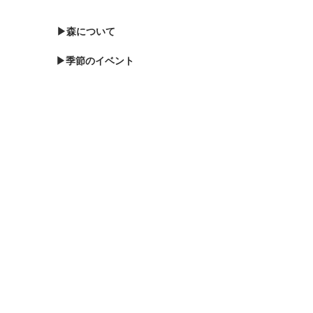
心配です。 ちなみに年内に初
めて明日は除雪車が出動して
▶森について
くれることになっています。
今年も残りわずかですが、
▶季節のイベント
▶森のブログ
▶お知らせ
▶森に泊まる
▶お問い合わせ
▶バードウォッチング
▶プライバシーポリシー
▶サポート会員