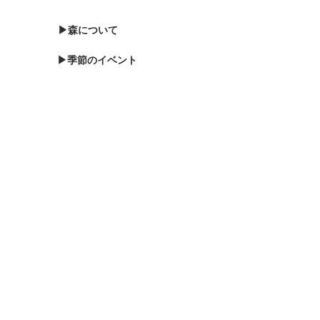
▶森について
▶季節のイベント
▶森のブログ
▶お知らせ
▶森に泊まる
▶お問い合わせ
▶バードウォッチング
▶プライバシーポリシー
▶サポート会員