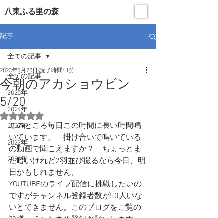
​八東ふる里の森
記事
全ての記事
2023年5月20日
読了時間: 1分
全ての記事
今朝のアカショウビン
2025年
5/20
2024年
5つ星のうちNaNと評価されています。
このところ毎日この時間に長い時間鳴
2023年
いています。　掛け合いで鳴いている
2022年
の動画で聞こえますか？　ちょっとま
2021年
だ暗いけれど2羽並び撮るなら今日、明
日かもしれません。　
YOUTUBEのライブ配信に挑戦したいの
ですがチャンネル登録者数が50人いな
いとできません。このブログをご覧の