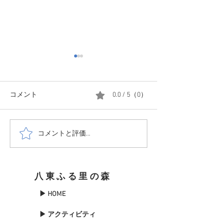
コメント
0.0 / 5（0）
ふるもり初雪
コメントと評価...
巣箱の付け替え終わりま
した。
八東ふる里の森
▶ HOME
▶ アクティビティ