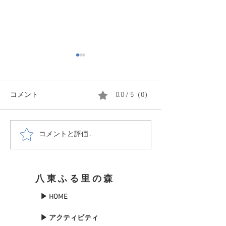
コメント
0.0 / 5（0）
コメントと評価...
11月6日サウナフェス開催
全国旅行支援を
します。
得なプランをご
しました。
八東ふる里の森
▶ HOME
▶ アクティビティ