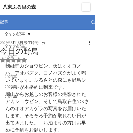
​八東ふる里の森
記事
全ての記事
2022年5月15日
読了時間: 1分
全ての記事
今日の野鳥
2025年
5つ星のうちNaNと評価されています。
朝はアカショウビン、夜はオオコノ
2024年
ハ、アオバズク、コノハズクがよく鳴
2023年
いています。ふるさとの森にも野鳥シ
2022年
ーズンが本格的に到来です。
岡山からお越しのお客様の撮影された
2021年
アカショウビン、そして鳥取在住のKさ
んのオオアカゲラの写真をお届けいた
します。そろそろ予約が取れない日が
出てきました。　お泊まりの方はお早
めに予約をお願いします。　