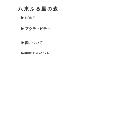
八東ふる里の森
▶ HOME
▶ アクティビティ
▶森について
▶季節のイベント
▶森のブログ
▶お知らせ
▶森に泊まる
▶お問い合わせ
▶バードウォッチング