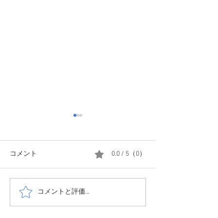
コメント
0.0 / 5（0）
コメントと評価...
11月6日サウナフェス開催
全国旅行支援を
します。
得なプランをご
しました。