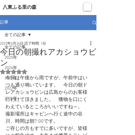
​八東ふる里の森
記事
全ての記事
2022年5月26日
読了時間: 1分
全ての記事
今日の朝撮れアカショウビ
2025年
ン
2024年
5つ星のうちNaNと評価されています。
今日は午後から雨ですが、午前中はい
2023年
つも通り鳴いています。　今日の朝ド
2022年
レアカショウビンは広島からのお客様
2021年
にわけて頂きました。　獲物を口にく
わえているところがいいですね～。　
撮影場所はキャビンへ行く途中の谷
川、時間は朝7:00です。
ご存じの方もすでに多いですが、皆様