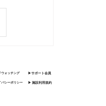
旅行支援を使ったお得な
ンをご用意いたしまし
。
ドウォッチング
▶サポート会員
イバシーポリシー
▶ 施設利用規約