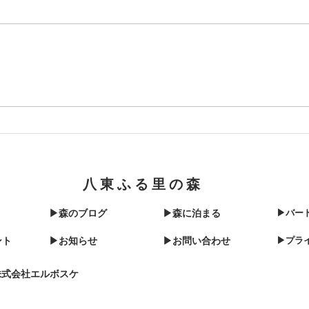
11月6日サウナフェス開催し
全国
ます。
プラ
た
八東ふる里の森
▶森のブログ
▶森に泊まる
▶バー
ント
▶お知らせ
▶お問い合わせ
▶プラ
株式会社エルボスケ