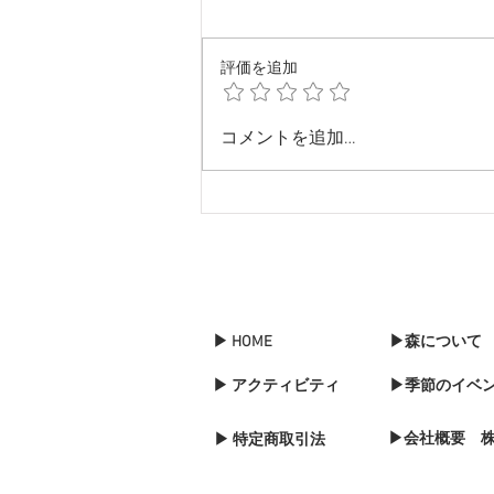
評価を追加
バードフェスティバルに館長
コメントを追加…
が登壇します。
▶ HOME
▶森について
▶ アクティビティ
▶季節のイベ
▶会社概要 
▶ 特定商取引法