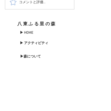
コメントと評価...
11月6日サウナフェス開催
全国旅行支援を
します。
得なプランをご
しました。
八東ふる里の森
▶ HOME
▶ アクティビティ
▶森について
▶季節のイベント
▶森のブログ
▶お知らせ
▶森に泊まる