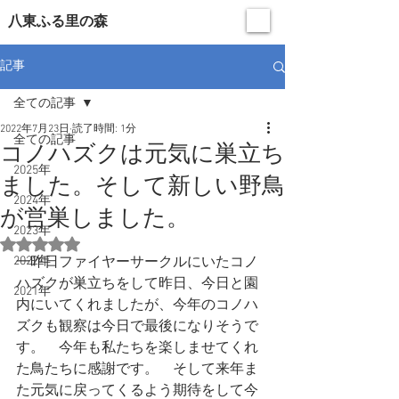
​八東ふる里の森
記事
全ての記事
2022年7月23日
読了時間: 1分
全ての記事
コノハズクは元気に巣立ち
2025年
ました。そして新しい野鳥
2024年
が営巣しました。
2023年
5つ星のうちNaNと評価されています。
2022年
一昨日ファイヤーサークルにいたコノ
ハズクが巣立ちをして昨日、今日と園
2021年
内にいてくれましたが、今年のコノハ
ズクも観察は今日で最後になりそうで
す。　今年も私たちを楽しませてくれ
た鳥たちに感謝です。　そして来年ま
た元気に戻ってくるよう期待をして今