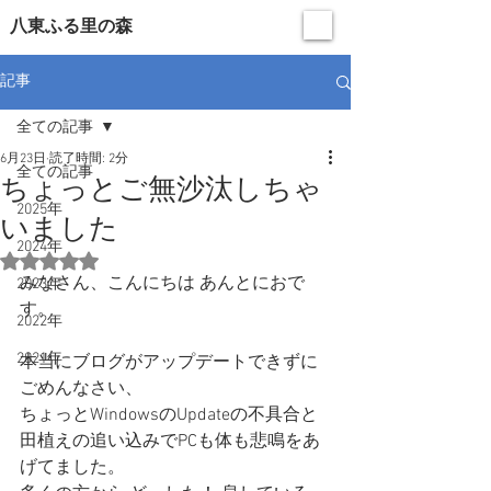
​八東ふる里の森
記事
全ての記事
6月23日
読了時間: 2分
全ての記事
ちょっとご無沙汰しちゃ
2025年
いました
2024年
5つ星のうちNaNと評価されています。
みなさん、こんにちは あんとにおで
2023年
す。
2022年
2021年
本当にブログがアップデートできずに
ごめんなさい、
ちょっとWindowsのUpdateの不具合と
田植えの追い込みでPCも体も悲鳴をあ
げてました。