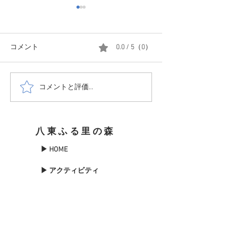
コメント
0.0 / 5（0）
7/23-24 森の様
コメントと評価...
7/27-29 このは と 相変わ
らずなあんと
八東ふる里の森
▶ HOME
▶ アクティビティ
▶森について
▶季節のイベント